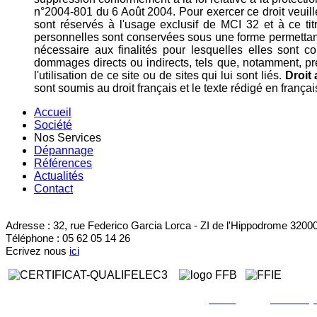
n°2004-801 du 6 Août 2004. Pour exercer ce droit veui
sont réservés à l'usage exclusif de MCI 32 et à ce tit
personnelles sont conservées sous une forme permettant
nécessaire aux finalités pour lesquelles elles sont c
dommages directs ou indirects, tels que, notamment, pr
l'utilisation de ce site ou de sites qui lui sont liés.
Droit 
sont soumis au droit français et le texte rédigé en français
Accueil
Société
Nos Services
Dépannage
Références
Actualités
Contact
Adresse : 32, rue Federico Garcia Lorca - ZI de l'Hippodrome 320
Téléphone : 05 62 05 14 26
Ecrivez nous
ici
Copyright © 2013 Taupiac. Tous droits réservés • Création
MCI 32
à AUCH •
Mentions léga