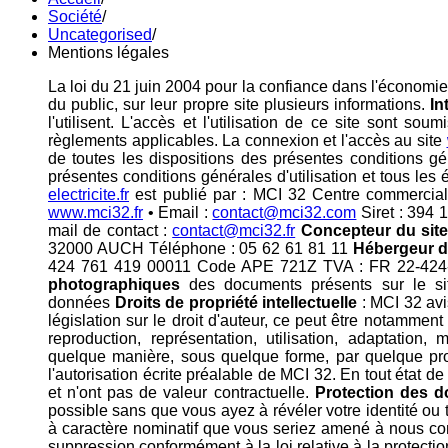
Société
/
Uncategorised
/
Mentions légales
La loi du 21 juin 2004 pour la confiance dans l'économie 
du public, sur leur propre site plusieurs informations.
In
l'utilisent. L'accès et l'utilisation de ce site sont so
règlements applicables. La connexion et l'accès au site
de toutes les dispositions des présentes conditions gé
présentes conditions générales d'utilisation et tous les 
electricite.fr
est publié par : MCI 32 Centre commerci
www.mci32.fr
• Email :
contact@mci32.com
Siret : 394
mail de contact :
contact@mci32.fr
Concepteur du sit
32000 AUCH Téléphone : 05 62 61 81 11
Hébergeur d
424 761 419 00011 Code APE 721Z TVA : FR 22-424-7
photographiques
des documents présents sur le si
données
Droits de propriété intellectuelle
: MCI 32 avis
législation sur le droit d'auteur, ce peut être notammen
reproduction, représentation, utilisation, adaptation, 
quelque manière, sous quelque forme, par quelque procé
l'autorisation écrite préalable de MCI 32. En tout état d
et n'ont pas de valeur contractuelle.
Protection des d
possible sans que vous ayez à révéler votre identité ou
à caractère nominatif que vous seriez amené à nous comm
suppression conformément à la loi relative à la protect