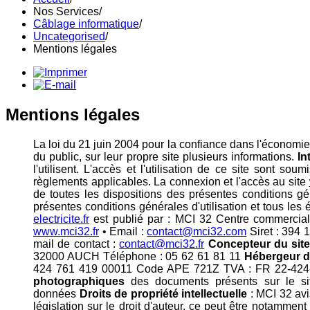
Nos Services
/
Câblage informatique
/
Uncategorised
/
Mentions légales
Mentions légales
La loi du 21 juin 2004 pour la confiance dans l'économie 
du public, sur leur propre site plusieurs informations.
In
l'utilisent. L'accès et l'utilisation de ce site sont so
règlements applicables. La connexion et l'accès au site
de toutes les dispositions des présentes conditions gé
présentes conditions générales d'utilisation et tous les 
electricite.fr
est publié par : MCI 32 Centre commerci
www.mci32.fr
• Email :
contact@mci32.com
Siret : 394
mail de contact :
contact@mci32.fr
Concepteur du sit
32000 AUCH Téléphone : 05 62 61 81 11
Hébergeur d
424 761 419 00011 Code APE 721Z TVA : FR 22-424-7
photographiques
des documents présents sur le si
données
Droits de propriété intellectuelle
: MCI 32 avis
législation sur le droit d'auteur, ce peut être notammen