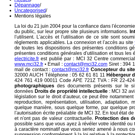
Dépannage
/
Uncategorised
/
Mentions légales
La loi du 21 juin 2004 pour la confiance dans l'économie 
du public, sur leur propre site plusieurs informations.
In
l'utilisent. L'accès et l'utilisation de ce site sont so
règlements applicables. La connexion et l'accès au site
de toutes les dispositions des présentes conditions gé
présentes conditions générales d'utilisation et tous les 
electricite.fr
est publié par : MCI 32 Centre commerci
www.mci32.fr
• Email :
contact@mci32.com
Siret : 394
mail de contact :
contact@mci32.fr
Concepteur du sit
32000 AUCH Téléphone : 05 62 61 81 11
Hébergeur d
424 761 419 00011 Code APE 721Z TVA : FR 22-424-7
photographiques
des documents présents sur le si
données
Droits de propriété intellectuelle
: MCI 32 avis
législation sur le droit d'auteur, ce peut être notammen
reproduction, représentation, utilisation, adaptation, 
quelque manière, sous quelque forme, par quelque procé
l'autorisation écrite préalable de MCI 32. En tout état d
et n'ont pas de valeur contractuelle.
Protection des d
possible sans que vous ayez à révéler votre identité ou
à caractère nominatif que vous seriez amené à nous comm
suppression conformément à la loi relative à la protect