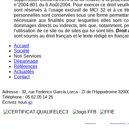
n°2004-801 du 6 Août 2004. Pour exercer ce droit veui
sont réservés à l'usage exclusif de MCI 32 et à ce tit
personnelles sont conservées sous une forme permettant
nécessaire aux finalités pour lesquelles elles sont c
dommages directs ou indirects, tels que, notamment, pr
l'utilisation de ce site ou de sites qui lui sont liés.
Droit 
sont soumis au droit français et le texte rédigé en français
Accueil
Société
Nos Services
Dépannage
Références
Actualités
Contact
Adresse : 32, rue Federico Garcia Lorca - ZI de l'Hippodrome 320
Téléphone : 05 62 05 14 26
Ecrivez nous
ici
Copyright © 2013 Taupiac. Tous droits réservés • Création
MCI 32
à AUCH •
Mentions léga